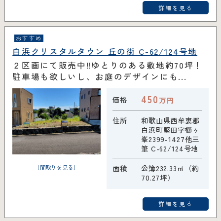
詳細を見る
おすすめ
白浜クリスタルタウン 丘の街 C-62/124号地
２区画にて販売中‼ゆとりのある敷地約70坪！
駐車場も欲しいし、お庭のデザインにも...
450
価格
万円
住所
和歌山県西牟婁郡
白浜町堅田字櫛ヶ
峯2399-1427他三
筆 C-62/124号地
［間取りを見る］
面積
公簿232.33㎡（約
70.27坪）
詳細を見る