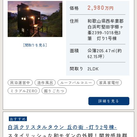
2,980
価格
万円
住所
和歌山県西牟婁郡
白浜町堅田字櫛ヶ
峯2399-1018他3
筆 灯り1号棟
［間取りを見る］
面積
公簿205.47㎡(約
62.15坪）
間取り
2LDK
民泊運営中
造作風呂
ルーフバルコニー
家具家電付
ミラブルZERO
掘りごたつ
詳細を見る
おすすめ
白浜クリスタルタウン 丘の街 -灯り2号棟-
スタイリッシュな和モダンの外観！開放感抜群