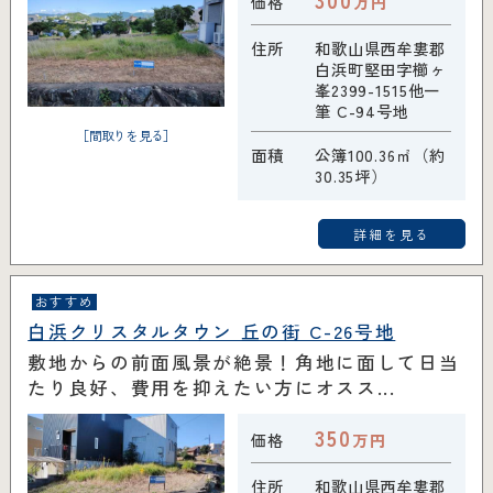
300
価格
万円
住所
和歌山県西牟婁郡
白浜町堅田字櫛ヶ
峯2399-1515他一
筆 C-94号地
［間取りを見る］
面積
公簿100.36㎡（約
30.35坪）
詳細を見る
おすすめ
白浜クリスタルタウン 丘の街 C-26号地
敷地からの前面風景が絶景！角地に面して日当
たり良好、費用を抑えたい方にオスス...
350
価格
万円
住所
和歌山県西牟婁郡