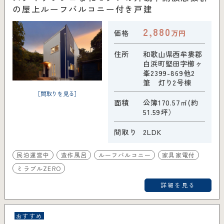
の屋上ルーフバルコニー付き戸建
2,880
価格
万円
住所
和歌山県西牟婁郡
白浜町堅田字櫛ヶ
峯2399-869他2
筆 灯り2号棟
［間取りを見る］
面積
公簿170.57㎡(約
51.59坪）
間取り
2LDK
民泊運営中
造作風呂
ルーフバルコニー
家具家電付
ミラブルZERO
詳細を見る
おすすめ