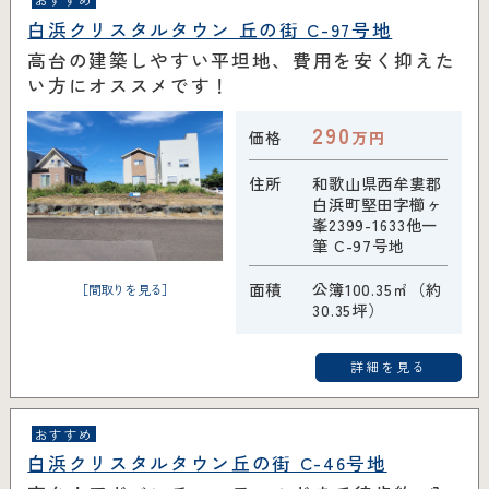
白浜クリスタルタウン 丘の街 C-97号地
高台の建築しやすい平坦地、費用を安く抑えた
い方にオススメです！
290
価格
万円
住所
和歌山県西牟婁郡
白浜町堅田字櫛ヶ
峯2399-1633他一
筆 C-97号地
面積
公簿100.35㎡（約
［間取りを見る］
30.35坪）
詳細を見る
おすすめ
白浜クリスタルタウン丘の街 C-46号地