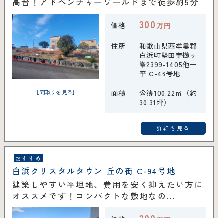
高台！アドベンチャーワールドまで徒歩約5分
300
価格
万円
住所
和歌山県西牟婁郡
白浜町堅田字櫛ヶ
峯2399-1405他一
筆 C-46号地
［間取りを見る］
面積
公簿100.22㎡（約
30.31坪）
詳細を見る
おすすめ
白浜クリスタルタウン 丘の街 C-94号地
建築しやすい平坦地、費用を安く抑えたい方に
オススメです！コンパクトな敷地なの...