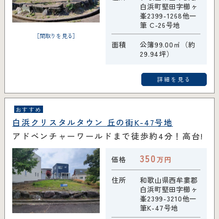
白浜町堅田字櫛ヶ
峯2399-1268他一
筆 C-26号地
［間取りを見る］
面積
公簿99.00㎡（約
29.94坪）
詳細を見る
おすすめ
白浜クリスタルタウン 丘の街K-47号地
アドベンチャーワールドまで徒歩約4分！高台!
350
価格
万円
住所
和歌山県西牟婁郡
白浜町堅田字櫛ヶ
峯2399-3210他一
筆K-47号地