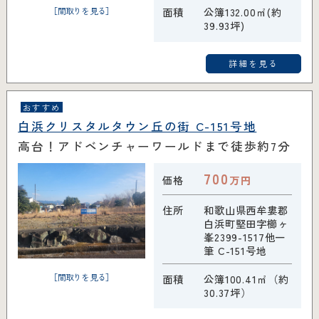
［間取りを見る］
面積
公簿132.00㎡(約
39.93坪)
詳細を見る
おすすめ
白浜クリスタルタウン丘の街 C-151号地
高台！アドベンチャーワールドまで徒歩約7分
700
価格
万円
住所
和歌山県西牟婁郡
白浜町堅田字櫛ヶ
峯2399-1517他一
筆 C-151号地
［間取りを見る］
面積
公簿100.41㎡（約
30.37坪）