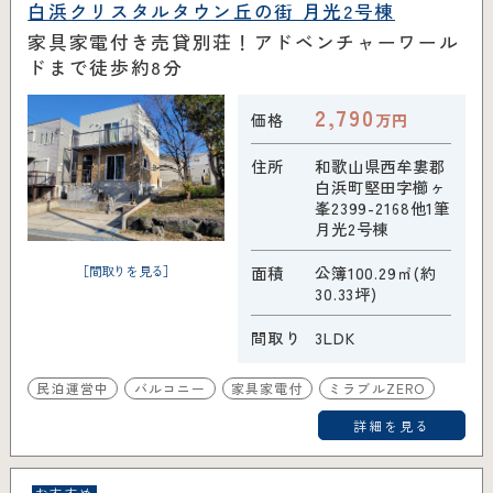
白浜クリスタルタウン丘の街 月光2号棟
家具家電付き売貸別荘！アドベンチャーワール
ドまで徒歩約8分
2,790
価格
万円
住所
和歌山県西牟婁郡
白浜町堅田字櫛ヶ
峯2399-2168他1筆
月光2号棟
［間取りを見る］
面積
公簿100.29㎡(約
30.33坪)
間取り
3LDK
民泊運営中
バルコニー
家具家電付
ミラブルZERO
詳細を見る
おすすめ